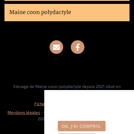
Maine coon polydactyle
Elevage de Maine coon/polydactyle depuis 2021 situé en
Meurthe-et-Moselle
Ce site nécessite l'autorisation
Fiche race Maine coon polydactyle
de cookies pour fonctionner
Mentions légales
- Copyright© CHATTERIE DU MAINE SAUVAGE
correctement.
2026 - Site créé avec
WeBreed
OK, J'AI COMPRIS.