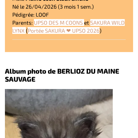
Né le 26/04/2026 (3 mois 1 sem.)
Pédigrée: LOOF
Parents:
UPSO DES M COONS
et
SAKURA WILD
LYNX
(
Portée SAKURA ❤ UPSO 2026
)
Album photo de BERLIOZ DU MAINE
SAUVAGE