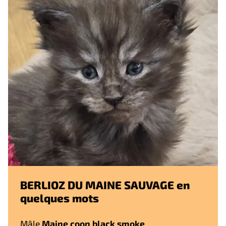
BERLIOZ DU MAINE SAUVAGE en
quelques mots
Mâle
Maine coon black smoke