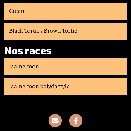
Cream
Black Tortie / Brown Tortie
Nos races
Maine coon
Maine coon polydactyle