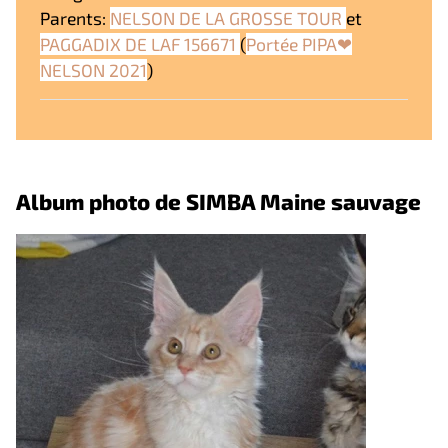
Parents:
NELSON DE LA GROSSE TOUR
et
PAGGADIX DE LAF 156671
(
Portée PIPA❤
NELSON 2021
)
Album photo de SIMBA Maine sauvage