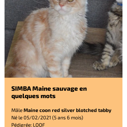
SIMBA Maine sauvage en
quelques mots
Mâle
Maine coon red silver blotched tabby
Né le 05/02/2021 (5 ans 6 mois)
Pédigrée: LOOF