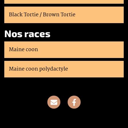
Black Tortie / Brown Tortie
Nos races
Maine coon
Maine coon polydactyle