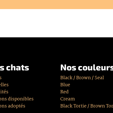
s chats
Nos couleur
s
Black / Brown / Seal
lles
Blue
ités
Red
ons disponibles
Cream
ons adoptés
Black Tortie / Brown Tor