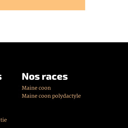
s
Nos races
Maine coon
Maine coon polydactyle
tie