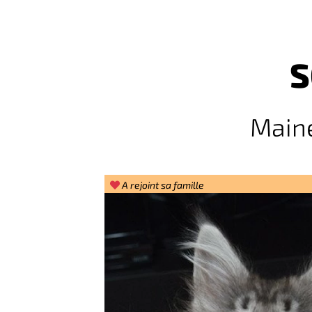
S
Maine
A rejoint sa famille