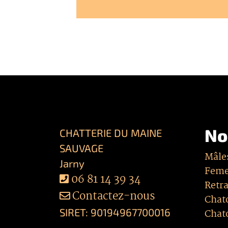
No
CHATTERIE DU MAINE
SAUVAGE
Mâle
Jarny
Feme
06 81 14 39 34
Retra
Contactez-nous
Chat
SIRET: 90194967700016
Chat