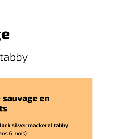
ge
 tabby
 sauvage en
ts
lack silver mackerel tabby
ans 6 mois)