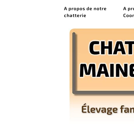
A propos de notre
A pr
CHATTERIE DU MAINE
SAUVAGE
chatterie
Coo