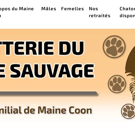
opos du Maine
Mâles
Femelles
Nos
Chato
n
retraités
dispo