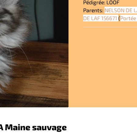
Pédigrée: LOOF
Parents:
NELSON DE 
DE LAF 156671
(
Portée
A Maine sauvage