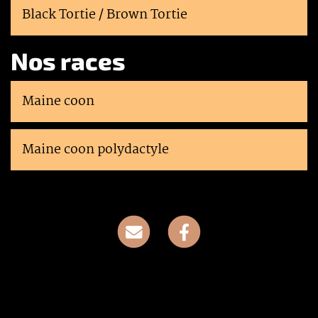
Black Tortie / Brown Tortie
Nos races
Maine coon
Maine coon polydactyle