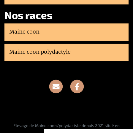
Nos races
Maine coon
Maine coon polydactyle
Elevage de Maine coon/polydactyle depuis 2021 situé en
Meurthe-et-Moselle