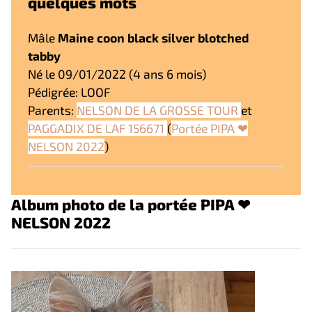
quelques mots
Mâle
Maine coon black silver blotched
tabby
Né le 09/01/2022 (4 ans 6 mois)
Pédigrée: LOOF
Parents:
NELSON DE LA GROSSE TOUR
et
PAGGADIX DE LAF 156671
(
Portée PIPA ❤
NELSON 2022
)
Album photo de la portée PIPA ❤
NELSON 2022