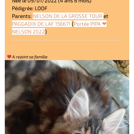
Née le 09/01/2022 (4 ans 6 mois)
Pédigrée: LOOF
Parents:
NELSON DE LA GROSSE TOUR
et
PAGGADIX DE LAF 156671
(
Portée PIPA ❤
NELSON 2022
)
A rejoint sa famille