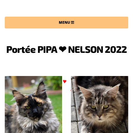
CHATTERIE DU MAINE SAUVAGE
MENU
Portée PIPA ❤ NELSON 2022
♥
♥
♥
♥
♥
♥
♥