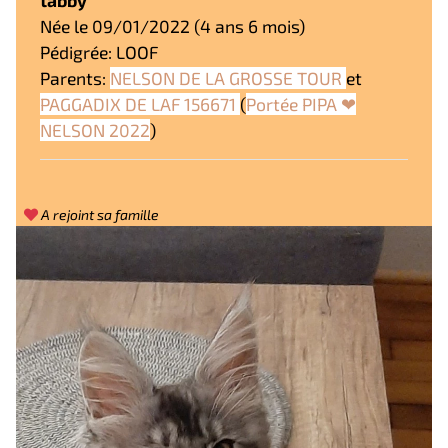
tabby
Née le 09/01/2022 (4 ans 6 mois)
Pédigrée: LOOF
Parents:
NELSON DE LA GROSSE TOUR
et
PAGGADIX DE LAF 156671
(
Portée PIPA ❤
NELSON 2022
)
A rejoint sa famille