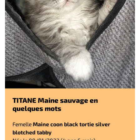
TITANE Maine sauvage en
quelques mots
Femelle
Maine coon black tortie silver
blotched tabby