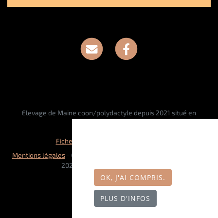
Elevage de Maine coon/polydactyle depuis 2021 situé en
Meurthe-et-Moselle
Ce site nécessite l'autorisation
Fiche race Maine coon polydactyle
de cookies pour fonctionner
Mentions légales
- Copyright© CHATTERIE DU MAINE SAUVAGE
correctement.
2026 - Site créé avec
WeBreed
OK, J'AI COMPRIS.
PLUS D'INFOS